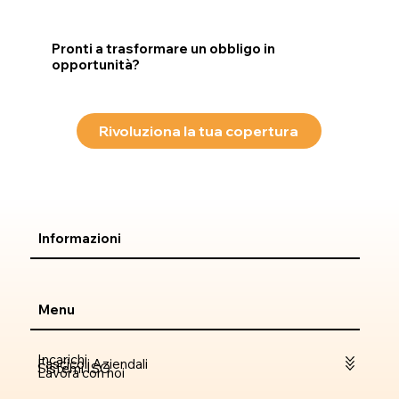
Pronti a trasformare un obbligo in
opportunità?
Rivoluziona la tua copertura
Informazioni
Menu
Incarichi
Fascicoli Aziendali
Sistemi ISO
Lavora con noi