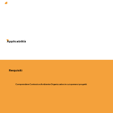
Applicabilità
Requisiti
Comprendere Contesto e Ambiente Organizzativo in cui operano i progetti