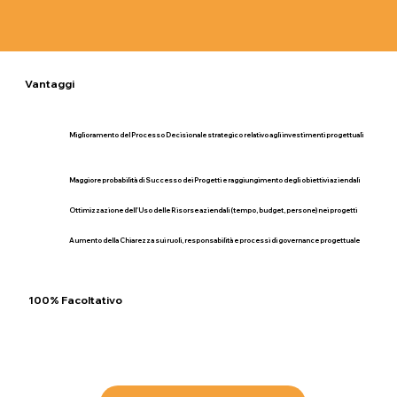
Vantaggi
Miglioramento del Processo Decisionale strategico relativo agli investimenti progettuali
Maggiore probabilità di Successo dei Progetti e raggiungimento degli obiettivi aziendali
Ottimizzazione dell'Uso delle Risorse aziendali (tempo, budget, persone) nei progetti
Aumento della Chiarezza sui ruoli, responsabilità e processi di governance progettuale
100% Facoltativo