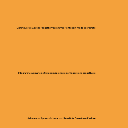
Distinguere e Gestire Progetti, Programmi e Portfolio in modo coordinato
Integrare Governance e Strategia Aziendale con la gestione progettuale
Adottare un Approccio basato su Benefici e Creazione di Valore