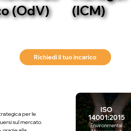
co (OdV)
(ICM)
ISO
rategica per le
14001:2015
uersi sul mercato.
Environmental
, grazie alla