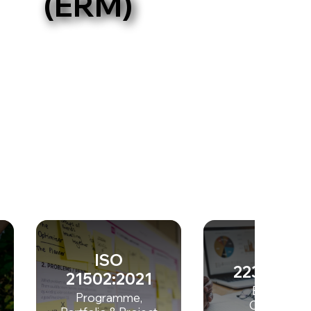
(ERM)
ISO
ISO
22301:201
21502:2021
Business
Programme,
Continuity