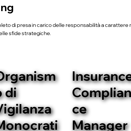
ing
pleto di presa in carico delle responsabilità a carattere
lle sfide strategiche.
Organism
Insuranc
 di
Complia
Vigilanza
ce
Monocrati
Manager