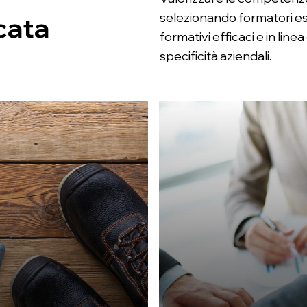
selezionando formatori esp
cata
formativi efficaci e in line
specificità aziendali.