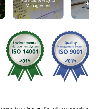
Portfolio & Project
Managemen
Management
System
aziendali e stimolare l'eccellenza operativa,