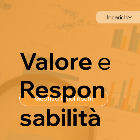
Incarichi
Valore
e
Respon
Gestisci i tuoi rischi
sabilità