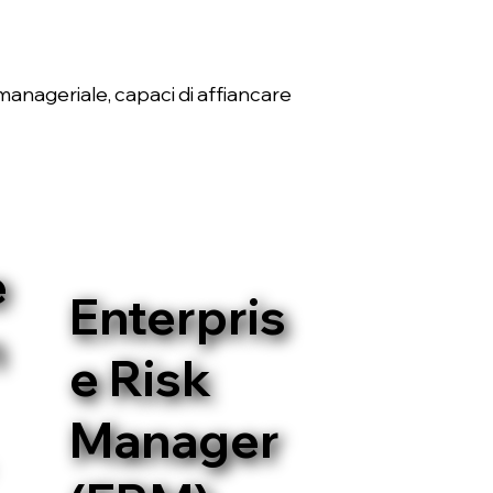
 manageriale, capaci di affiancare
e
Enterpris
n
e Risk
Manager