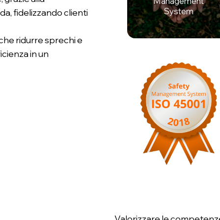
Management
System
nda, fidelizzando clienti
che ridurre sprechi e
icienza in un
Valorizzare le competenze 